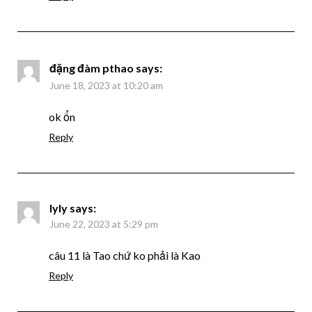
đặng đàm pthao
says:
June 18, 2023 at 10:20 am
ok ổn
Reply
lyly
says:
June 22, 2023 at 5:29 pm
câu 11 là Tao chứ ko phải là Kao
Reply