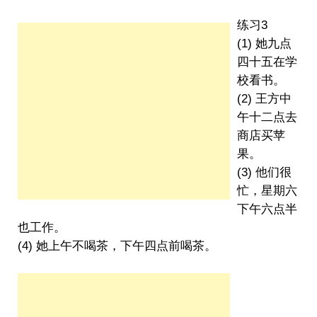
练习3
(1) 她九点
四十五在学
校看书。
(2) 王方中
午十二点去
商店买苹
果。
(3) 他们很
忙，星期六
下午六点半
也工作。
(4) 她上午不喝茶，下午四点前喝茶。