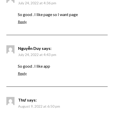
July 24, 2022 at 4:36 pm
So good . I like page so I want page
Reply
Nguyễn Duy
says:
July 24, 2022 at 4:43 pm
So good . I like app
Reply
Thư
says:
August 9, 2022 at 6:50 pm