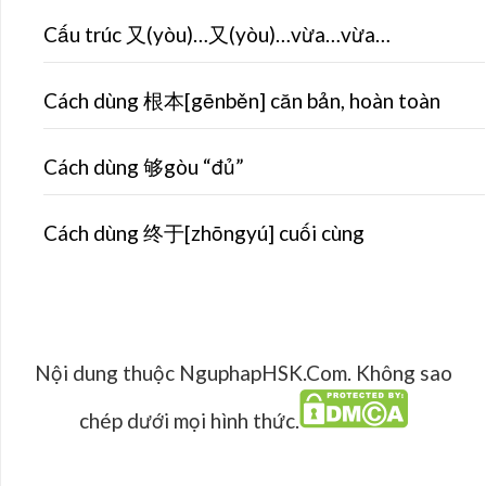
Cấu trúc 又(yòu)…又(yòu)…vừa…vừa…
Cách dùng 根本[gēnběn] căn bản, hoàn toàn
Cách dùng 够gòu “đủ”
Cách dùng 终于[zhōngyú] cuối cùng
Nội dung thuộc NguphapHSK.Com. Không sao
chép dưới mọi hình thức.