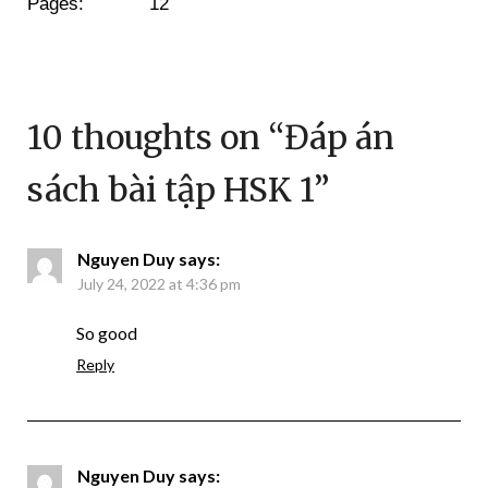
Pages:
12
10 thoughts on “
Đáp án
sách bài tập HSK 1
”
Nguyen Duy
says:
July 24, 2022 at 4:36 pm
So good
Reply
Nguyen Duy
says: