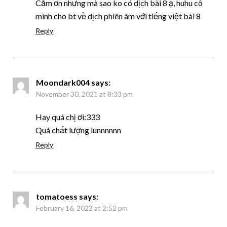
Cảm ơn nhưng mà sao ko có dịch bài 8 ạ, huhu cô
mình cho bt về dịch phiên âm với tiếng việt bài 8
Reply
Moondark004
says:
November 30, 2021 at 8:33 pm
Hay quá chị ơi:333
Quá chất lượng lunnnnnn
Reply
tomatoess
says:
February 16, 2022 at 2:52 pm