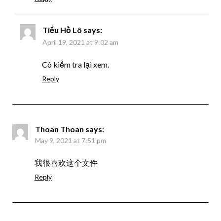
Tiểu Hồ Lô
says:
April 19, 2021 at 9:02 am
Cô kiểm tra lại xem.
Reply
Thoan Thoan
says:
May 9, 2021 at 7:51 pm
我很喜欢这个文件
Reply