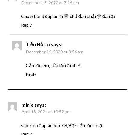
December 15, 2020 at 7:19 pm
Câu 5 bài 3 đáp án là 靠 chứ đâu phải 拿 đâu ạ?
Reply
Tiểu Hồ Lô
says:
December 16, 2020 at 8:56 am
Cảm ơn em, sửa lại rồi nhé!
Reply
minie
says:
April 18, 2021 at 10:52 pm
sao k có đáp án bài 7,8,9 ạ? cảm ơn cô ạ
Reply