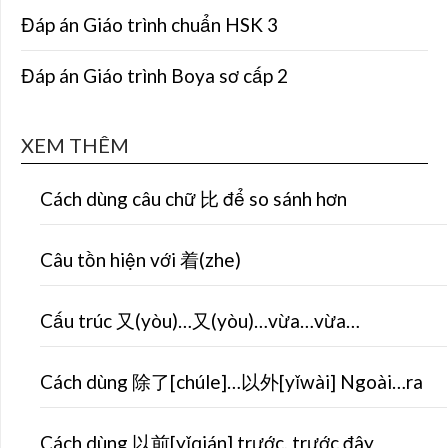
Đáp án Giáo trình chuẩn HSK 3
Đáp án Giáo trình Boya sơ cấp 2
XEM THÊM
Cách dùng câu chữ 比 để so sánh hơn
Câu tồn hiện với 着(zhe)
Cấu trúc 又(yòu)…又(yòu)…vừa…vừa…
Cách dùng 除了[chúle]…以外[yǐwài] Ngoài…ra
Cách dùng 以前[yǐqián] trước, trước đây