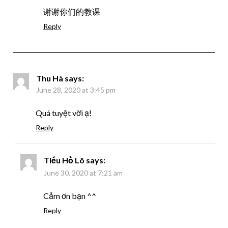
谢谢你们的教课
Reply
Thu Hà
says:
June 28, 2020 at 3:45 pm
Quá tuyệt vời ạ!
Reply
Tiểu Hồ Lô
says:
June 30, 2020 at 7:21 am
Cảm ơn bạn ^^
Reply