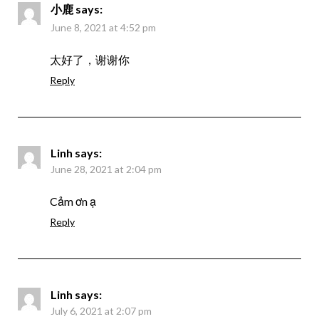
小鹿
says:
June 8, 2021 at 4:52 pm
太好了，谢谢你
Reply
Linh
says:
June 28, 2021 at 2:04 pm
Cảm ơn ạ
Reply
Linh
says:
July 6, 2021 at 2:07 pm