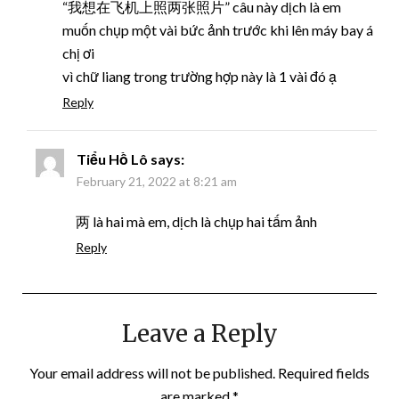
“我想在飞机上照两张照片” câu này dịch là em
muốn chụp một vài bức ảnh trước khi lên máy bay á
chị ơi
vì chữ liang trong trường hợp này là 1 vài đó ạ
Reply
Tiểu Hồ Lô
says:
February 21, 2022 at 8:21 am
两 là hai mà em, dịch là chụp hai tấm ảnh
Reply
Leave a Reply
Your email address will not be published.
Required fields
are marked
*