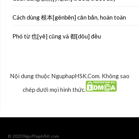
Cách dùng 根本[gēnběn] căn bản, hoàn toàn
Phó từ 也[yě] cũng và 都[dōu] đều
Nội dung thuộc NguphapHSK.Com. Không sao
chép dưới mọi hình thức.
© 2020 NguPhapHSK.com