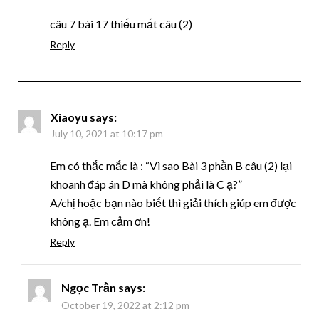
câu 7 bài 17 thiếu mất câu (2)
Reply
Xiaoyu
says:
July 10, 2021 at 10:17 pm
Em có thắc mắc là : “Vì sao Bài 3 phần B câu (2) lại
khoanh đáp án D mà không phải là C ạ?”
A/chị hoặc bạn nào biết thì giải thích giúp em được
không ạ. Em cảm ơn!
Reply
Ngọc Trần
says:
October 19, 2022 at 2:12 pm