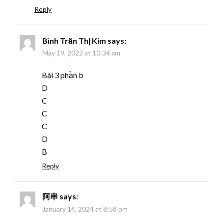
Reply
Bình Trần Thị Kim
says:
May 19, 2022 at 10:34 am
Bài 3 phần b
D
C
C
C
D
B
Reply
阿串
says:
January 14, 2024 at 8:58 pm